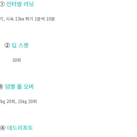
①
인터벌 러닝
기, 시속 13㎞ 뛰기 1분씩 10분
②
딥 스쾃
30회
③
덤벨 풀 오버
2㎏ 20회, 15㎏ 20회
④
데드리프트