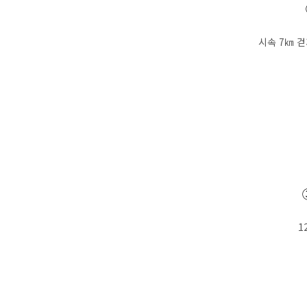
시속 7㎞ 걷
1