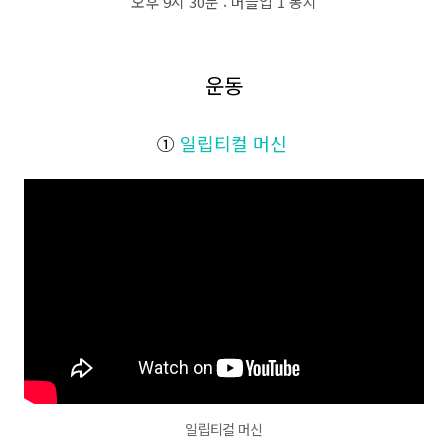
오후 9시 30분 : 머슬업 1 봉지
운동
①
일립티컬 머신
일립티컬 머신