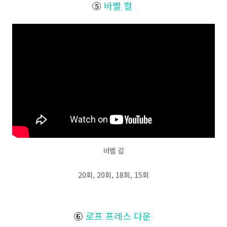
⑤
바벨 컬
바벨 컬
20회, 20회, 18회, 15회
⑥
로프 프레스 다운