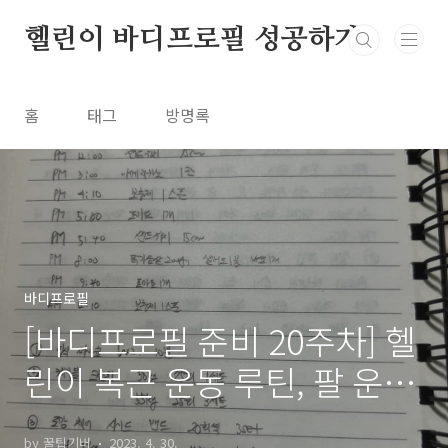
본문 바로가기
헬린이 바디프로필 성공하기
홈
태그
방명록
바디프로필
[바디프로필 준비 20주차] 헬
린이 복근 운동 루틴, 팔 운동
루틴 & PT 수업 59회 차
by 꿀팁기버
2023. 4. 30.