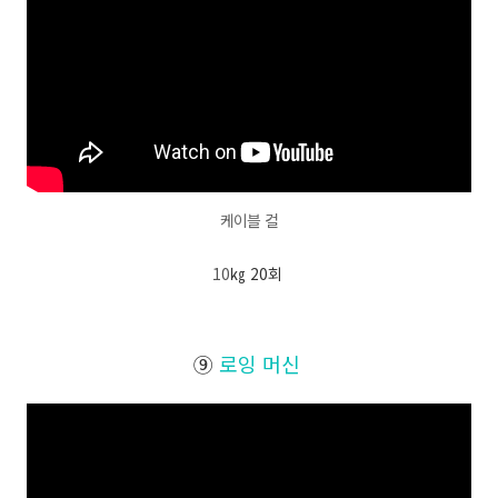
케이블 컬
10
㎏ 20회
⑨
로잉 머신