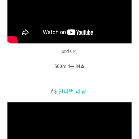
로잉 머신
500m 4분 34초
⑩
인터벌 러닝