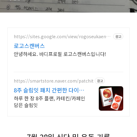
https://sites.google.com/view/rogoseukaenbe
광고
oseu/
로고스캔버스
안녕하세요. 바디프로필 로고스캔버스입니다!
https://smartstore.naver.com/patchit
광고
8주 슬림잇 패치 간편한 다이어
트 슬림잇
하루 한 장 8주 플랜, 카테킨/카페인
담은 슬림잇
7월 28일 식단 및 운동 기록